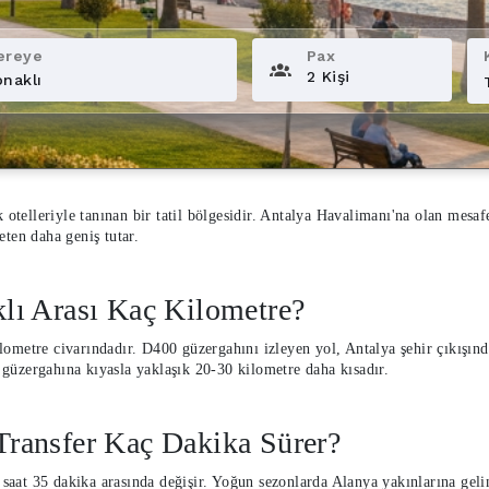
ereye
Pax
2 Kişi
 otelleriyle tanınan bir tatil bölgesidir. Antalya Havalimanı'na olan mesaf
ten daha geniş tutar.
lı Arası Kaç Kilometre?
ometre civarındadır. D400 güzergahını izleyen yol, Antalya şehir çıkışında
güzergahına kıyasla yaklaşık 20-30 kilometre daha kısadır.
Transfer Kaç Dakika Sürer?
1 saat 35 dakika arasında değişir. Yoğun sezonlarda Alanya yakınlarına geli