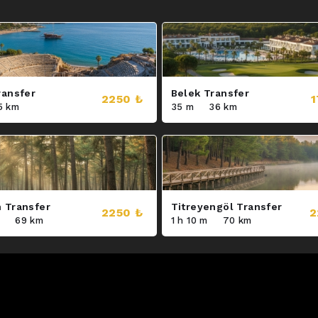
ransfer
Belek Transfer
2250 ₺
1
5 km
35 m
36 km
 Transfer
Titreyengöl Transfer
2250 ₺
2
m
69 km
1 h 10 m
70 km