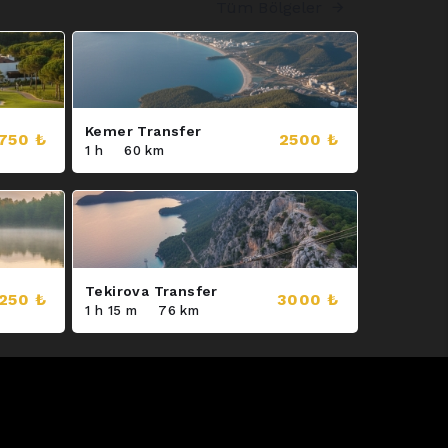
Tüm Bölgeler
Kemer Transfer
750 ₺
2500 ₺
1 h
60 km
Tekirova Transfer
250 ₺
3000 ₺
1 h 15 m
76 km