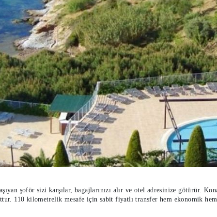
ıyan şoför sizi karşılar, bagajlarınızı alır ve otel adresinize götürür. Kona
ttur. 110 kilometrelik mesafe için sabit fiyatlı transfer hem ekonomik hem