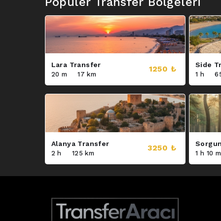
Popüler Transfer Bölgeleri
Lara Transfer
Side T
1250 ₺
20 m
17 km
1 h
6
Alanya Transfer
Sorgun
3250 ₺
2 h
125 km
1 h 10 