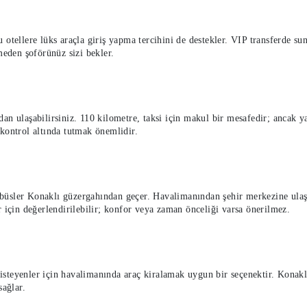
; bu otellere lüks araçla giriş yapma tercihini de destekler. VIP transferde 
meden şoförünüz sizi bekler.
n ulaşabilirsiniz. 110 kilometre, taksi için makul bir mesafedir; ancak yaz
 kontrol altında tutmak önemlidir.
büsler Konaklı güzergahından geçer. Havalimanından şehir merkezine ulaş
r için değerlendirilebilir; konfor veya zaman önceliği varsa önerilmez.
isteyenler için havalimanında araç kiralamak uygun bir seçenektir. Konak
sağlar.