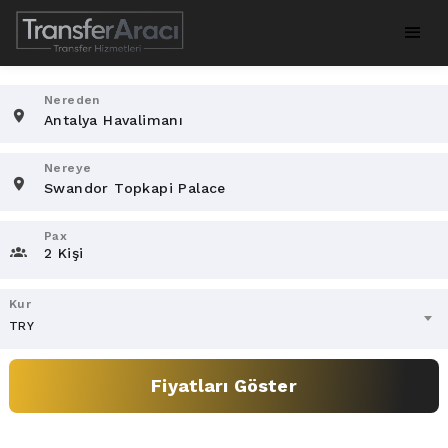
Nereden
Nereye
Pax
2 Kişi
Kur
TRY
Fiyatları Göster