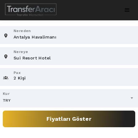
Nereden
Nereye
Pax
2 Kişi
Kur
TRY
Fiyatları Göster