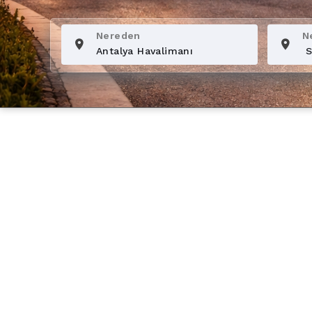
Nereden
N