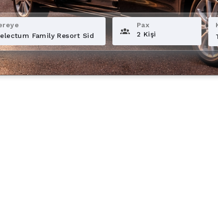
ereye
Pax
2 Kişi