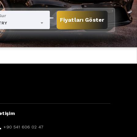
Kur
Fiyatları Göster
TRY
letişim
+90 541 606 02 47