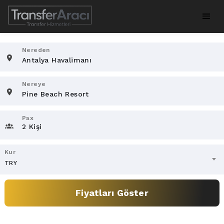
Nereden
Nereye
Pax
2 Kişi
Kur
TRY
Fiyatları Göster