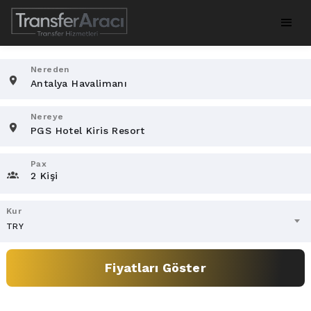
Nereden
Nereye
Pax
2 Kişi
Kur
TRY
Fiyatları Göster