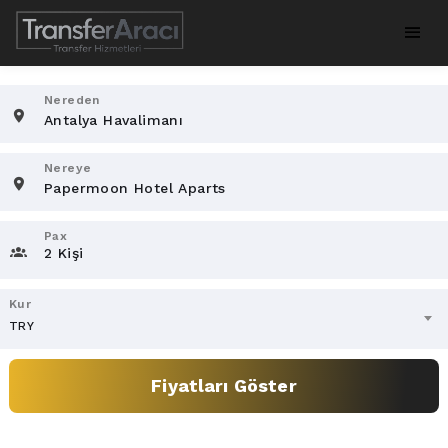
Nereden
Nereye
Pax
2 Kişi
Kur
TRY
Fiyatları Göster