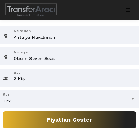
Nereden
Nereye
Pax
2 Kişi
Kur
TRY
Fiyatları Göster