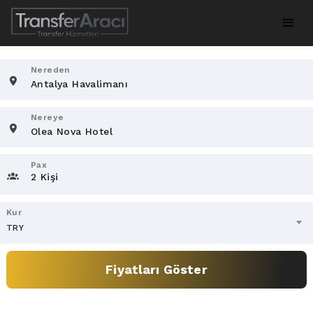
Nereden
Nereye
Pax
2 Kişi
Kur
TRY
Fiyatları Göster