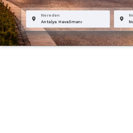
Nereden
N