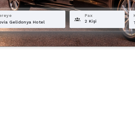
ereye
Pax
2 Kişi