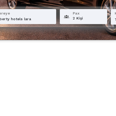
ereye
Pax
2 Kişi