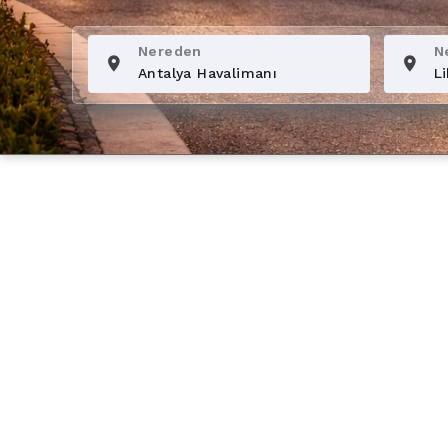
Nereden
N