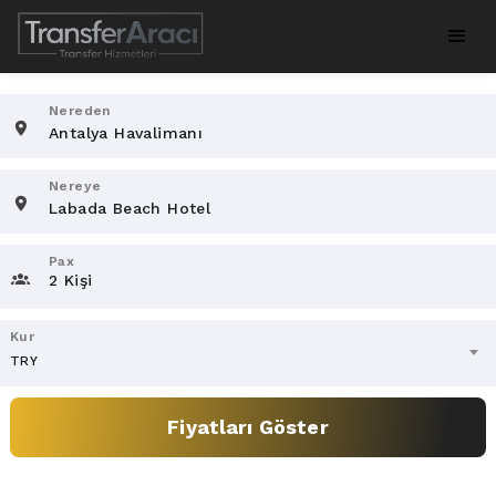
Nereden
Nereye
Pax
2 Kişi
Kur
TRY
Fiyatları Göster