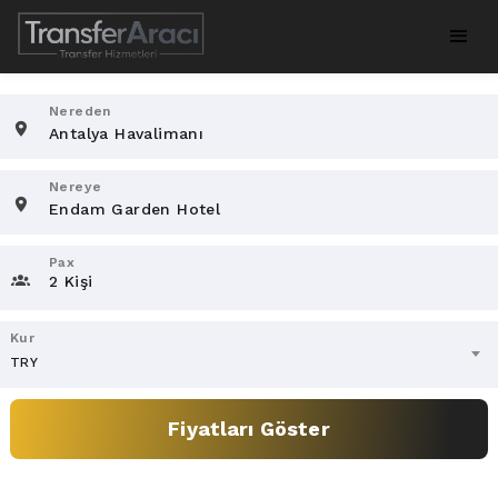
Nereden
Nereye
Pax
2 Kişi
Kur
TRY
Fiyatları Göster