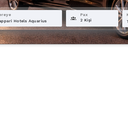
ereye
Pax
2 Kişi