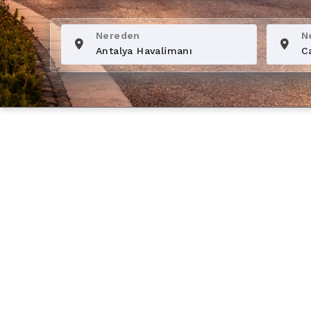
Nereden
N