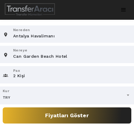
Nereden
Nereye
Pax
2 Kişi
Kur
TRY
Fiyatları Göster