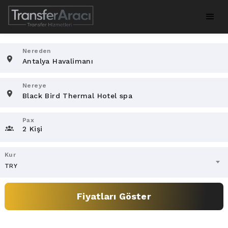
Nereden
Nereye
Pax
2 Kişi
Kur
TRY
Fiyatları Göster