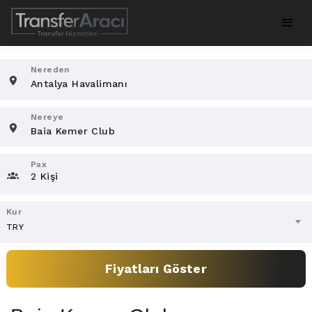
Nereden
Nereye
Pax
2 Kişi
Kur
TRY
Fiyatları Göster