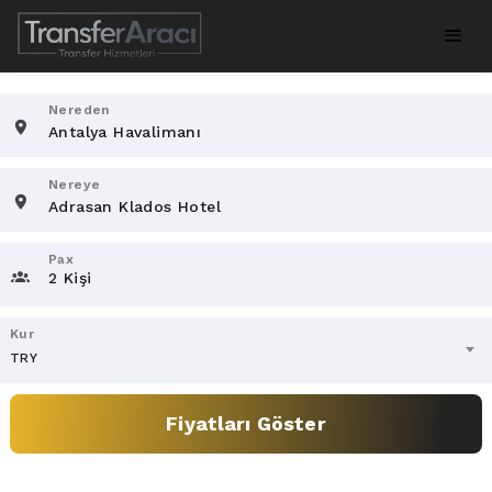
Nereden
Nereye
Pax
2 Kişi
Kur
TRY
Fiyatları Göster